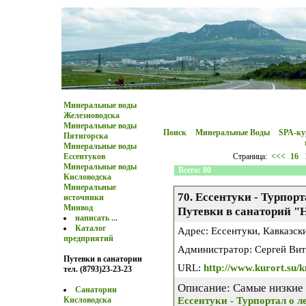
Минеральные воды
Железноводска
Минеральные воды
Поиск
Минеральные Воды
SPA-к
Пятигорска
Минеральные воды
Страница:
<<<
16
Ессентуков
Минеральные воды
Всего: 80
Кисловодска
Минеральные
70. Ессентуки - Турпорт
источники
Минвод
Путевки в санаторий "
написать ...
Каталог
Адрес: Ессентуки, Кавказс
предприятий
Администратор: Сергей Вита
Путевки в санатории
URL:
http://www.kurort.su/k
тел. (8793)23-23-23
Описание: Самые низкие
Санатории
Ессентуки - Турпортал о л
Кисловодска