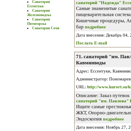
Санатории
санаторий "Надежда" Есс
Ессентуки
Самые знаменитые санатор
Санатории
пищеварительная система
Железноводска
Санатории
Кишечные процедуры, Апп
Пятигорска
бар
подробнее
Санатории Сочи
Дата внесения: Декабрь 04, 2
Послать E-mail
71. санаторий "им. Пав
Кавминводы
Адрес: Ессентуки, Кавминв
Администратор: Пономарев 
URL:
http://www.kurort.su/k
Описание: Заказ путевок
санаторий "им. Павлова" 
Ищите самые престижные
ЖКТ, Опорно-двигательн
Эндоскопия
подробнее
Дата внесения: Ноябрь 27, 20