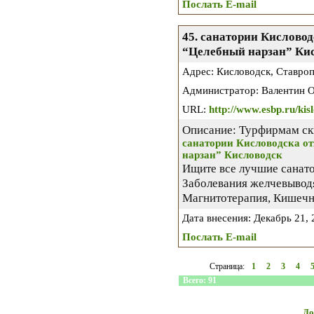
Послать E-mail
45. санатории Кислово
“Целебный нарзан” Ки
Адрес: Кисловодск, Ставро
Администратор: Валентин О
URL:
http://www.esbp.ru/kis
Описание: Турфирмам ск
санатории Кисловодска о
нарзан” Кисловодск
Ищите все лучшие санато
Заболевания желчевыводя
Магнитотерапия, Кишеч
Дата внесения: Декабрь 21, 2
Послать E-mail
Страница:
1
2
3
4
Всего: 91
До