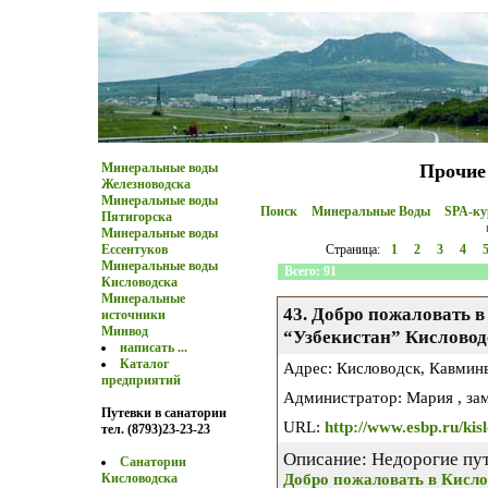
Минеральные воды
Прочие
Железноводска
Минеральные воды
Поиск
Минеральные Воды
SPA-к
Пятигорска
Минеральные воды
Страница:
1
2
3
4
Ессентуков
Минеральные воды
Всего: 91
Кисловодска
Минеральные
43. Добро пожаловать в
источники
Минвод
“Узбекистан” Кислово
написать ...
Каталог
Адрес: Кисловодск, Кавмин
предприятий
Администратор: Мария , за
Путевки в санатории
URL:
http://www.esbp.ru/kis
тел. (8793)23-23-23
Описание: Недорогие пу
Санатории
Добро пожаловать в Кисло
Кисловодска