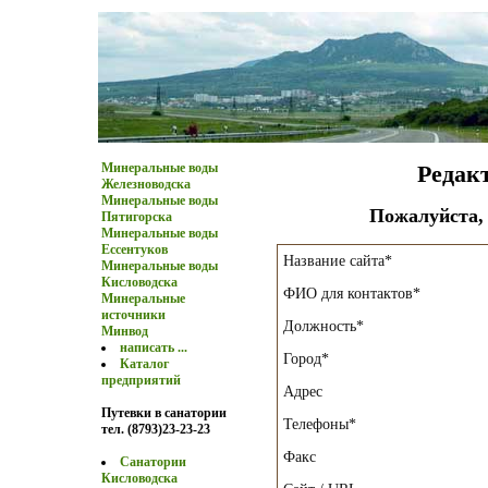
Минеральные воды
Редак
Железноводска
Минеральные воды
Пожалуйста,
Пятигорска
Минеральные воды
Ессентуков
Название сайта*
Минеральные воды
Кисловодска
ФИО для контактов*
Минеральные
источники
Должность*
Минвод
написать ...
Город*
Каталог
предприятий
Адрес
Путевки в санатории
Телефоны*
тел. (8793)23-23-23
Факс
Санатории
Кисловодска