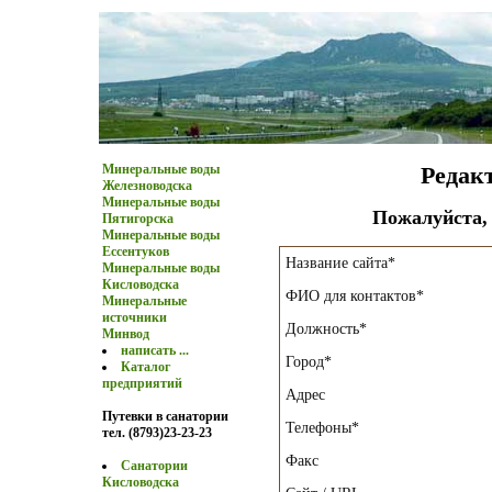
Минеральные воды
Редак
Железноводска
Минеральные воды
Пожалуйста,
Пятигорска
Минеральные воды
Ессентуков
Название сайта*
Минеральные воды
Кисловодска
ФИО для контактов*
Минеральные
источники
Должность*
Минвод
написать ...
Город*
Каталог
предприятий
Адрес
Путевки в санатории
Телефоны*
тел. (8793)23-23-23
Факс
Санатории
Кисловодска