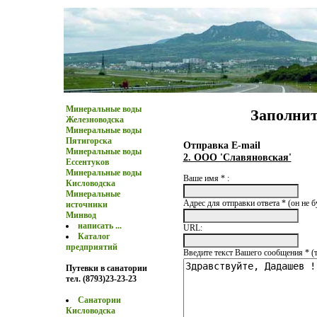
Минеральные воды
Заполнит
Железноводска
Минеральные воды
Пятигорска
Отправка E-mail
Минеральные воды
2. ООО 'Славяновская'
Ессентуков
Минеральные воды
Ваше имя * :
Кисловодска
Минеральные
Адрес для отправки ответа * (он не б
источники
Минвод
написать ...
URL:
Каталог
предприятий
Введите текст Вашего сообщения * (
Путевки в санатории
тел. (8793)23-23-23
Санатории
Кисловодска