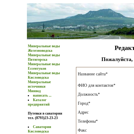
Минеральные воды
Редак
Железноводска
Минеральные воды
Пожалуйста,
Пятигорска
Минеральные воды
Ессентуков
Минеральные воды
Название сайта*
Кисловодска
Минеральные
ФИО для контактов*
источники
Минвод
Должность*
написать ...
Каталог
Город*
предприятий
Адрес
Путевки в санатории
тел. (8793)23-23-23
Телефоны*
Санатории
Факс
Кисловодска